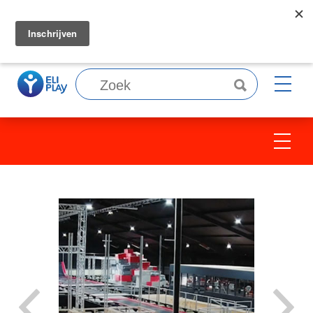
Wij zoeken collega's, bekijk
hier
onze
vacatures