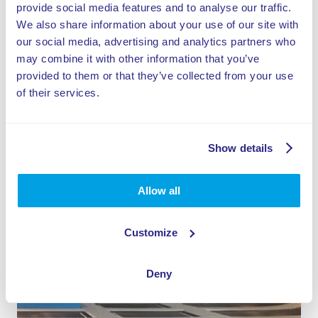
(verjaardags)feest of bedrijfsuitje kan rekenen op
provide social media features and to analyse our traffic.
een programma op maat.
We also share information about your use of our site with
our social media, advertising and analytics partners who
may combine it with other information that you’ve
Deel dit artikel
provided to them or that they’ve collected from your use
of their services.
Show details
Allow all
Gerelateerde onderwerpen
Customize
Deny