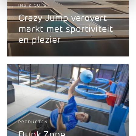
INS & OUTS
Crazy Jump verovert
markt met sportiviteit
en plezier
PRODUCTEN
Dunk Zone