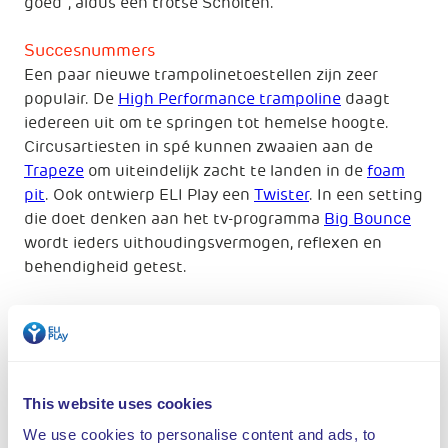
goed”, aldus een trotse Scholten.
Succesnummers
Een paar nieuwe trampolinetoestellen zijn zeer
populair. De
High Performance trampoline
daagt
iedereen uit om te springen tot hemelse hoogte.
Circusartiesten in spé kunnen zwaaien aan de
Trapeze
om uiteindelijk zacht te landen in de
foam
pit
. Ook ontwierp ELI Play een
Twister
. In een setting
die doet denken aan het tv-programma
Big Bounce
wordt ieders uithoudingsvermogen, reflexen en
behendigheid getest.
Toekomstplannen
De medewerkers van Jump XL in Hengelo zijn druk
bezig met plannen voor de nabije toekomst, zo
vertelt Scholten. Scholen kunnen hun normale
This website uses cookies
gymlessen inruilen voor een stunts & tricks-les en
wie het trampolinepark wil afhuren voor een
We use cookies to personalise content and ads, to