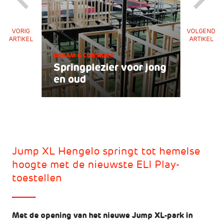
VORIG
VOLGEND
ARTIKEL
ARTIKEL
DREAM & CONSIDER
Springplezier voor jong
en oud
Jump XL Hengelo springt tot hemelse
hoogte met de nieuwste ELI Play-
toestellen
Met de opening van het nieuwe Jump XL-park in