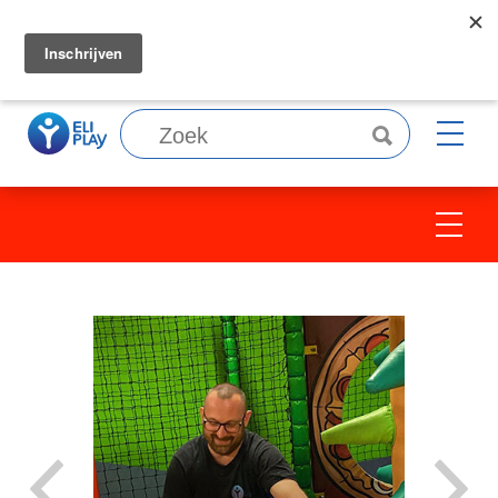
Wij zoeken collega's, bekijk
hier
onze
vacatures