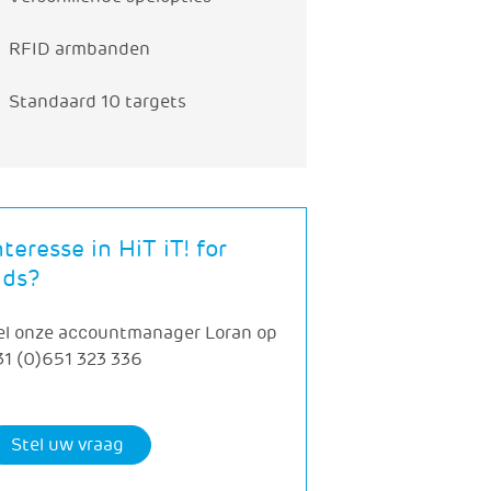
RFID armbanden
Standaard 10 targets
nteresse in HiT iT! for
ids?
el onze accountmanager Loran op
31 (0)651 323 336
Stel uw vraag