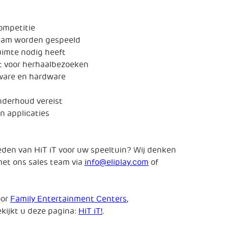
ompetitie
 team worden gespeeld
uimte nodig heeft
t voor herhaalbezoeken
tware en hardware
nderhoud vereist
n applicaties
eden van HiT iT voor uw speeltuin? Wij denken
et ons sales team via
info@eliplay.com
of
oor
Family Entertainment Centers
,
ekijkt u deze pagina:
HiT iT!
.