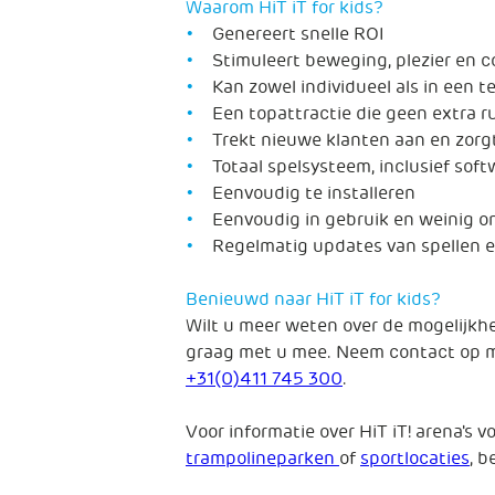
Waarom HiT iT for kids?
Genereert snelle ROI
Stimuleert beweging, plezier en c
Kan zowel individueel als in een
Een topattractie die geen extra r
Trekt nieuwe klanten aan en zorg
Totaal spelsysteem, inclusief sof
Eenvoudig te installeren
Eenvoudig in gebruik en weinig o
Regelmatig updates van spellen e
Benieuwd naar HiT iT for kids?
Wilt u meer weten over de mogelijkh
graag met u mee. Neem contact op m
+31(0)411 745 300
.
Voor informatie over HiT iT! arena's v
trampolineparken
of
sportlocaties
, b