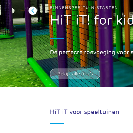
BINNENSPEELTUIN STARTEN
HiT iT! for ki
De perfecte toevoeging voor 
Bekijk alle foto’s
HiT iT voor speeltuinen