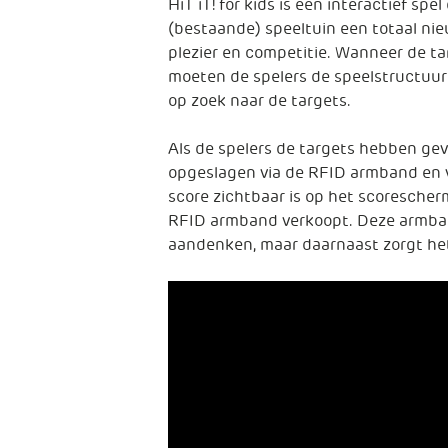
HiT iT! for kids is een interactief s
(bestaande) speeltuin een totaal nie
plezier en competitie. Wanneer de targ
moeten de spelers de speelstructuu
op zoek naar de targets.
Als de spelers de targets hebben ge
opgeslagen via de RFID armband en 
score zichtbaar is op het scorescherm
RFID armband verkoopt. Deze armba
aandenken, maar daarnaast zorgt het