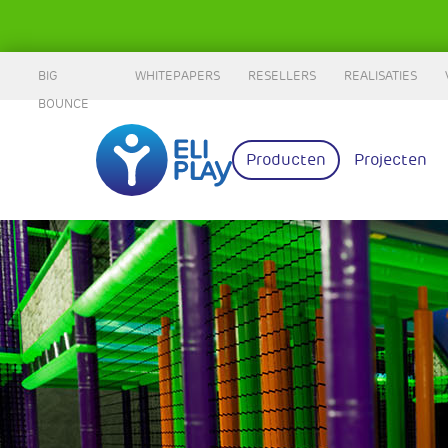
BIG
WHITEPAPERS
RESELLERS
REALISATIES
BOUNCE
Producten
Projecten