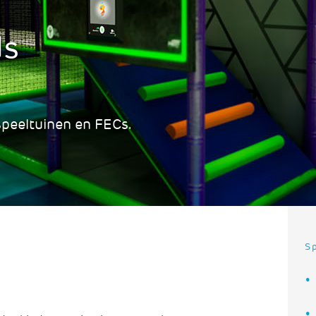
ds
speeltuinen en FECs.
Sp