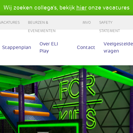
Wij zoeken collega's, bekijk
hier
onze vacatures
VACATURES
BEURZEN &
MVO
SAFETY
EVENEMENTEN
STATEMENT
Over ELI
Veelgestelde
Stappenplan
Contact
Play
vragen