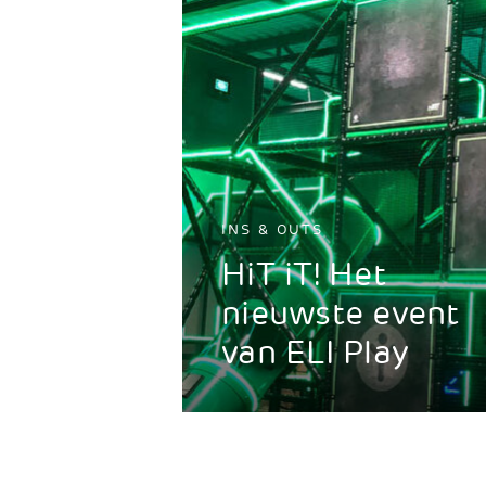
INS & OUTS
HiT iT! Het
nieuwste event
van ELI Play