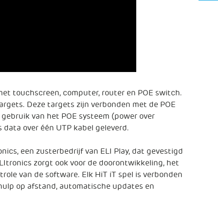
met touchscreen, computer, router en POE switch.
targets. Deze targets zijn verbonden met de POE
t gebruik van het POE systeem (power over
s data over één UTP kabel geleverd.
nics, een zusterbedrijf van ELI Play, dat gevestigd
ELItronics zorgt ook voor de doorontwikkeling, het
ole van de software. Elk HiT iT spel is verbonden
 hulp op afstand, automatische updates en