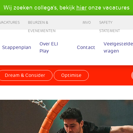
Wij zoeken collega's, bekijk
hier
onze vacatures
VACATURES
BEURZEN &
MVO
SAFETY
EVENEMENTEN
STATEMENT
Over ELI
Veelgestelde
Stappenplan
Contact
Play
vragen
Dream & Consider
Optimise