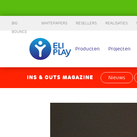
BIG
WHITEPAPERS
RESELLERS
REALISATIES
BOUNCE
Producten
Projecten
INS & OUTS MAGAZINE
Nieuws