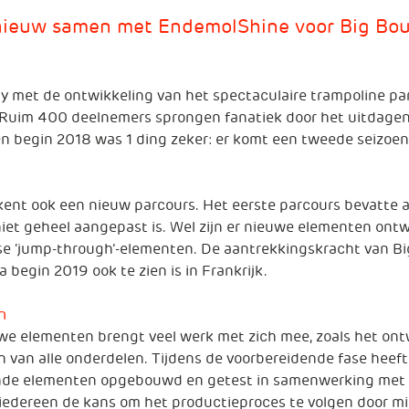
pnieuw samen met EndemolShine voor Big Bo
ay met de ontwikkeling van het spectaculaire trampoline pa
 Ruim 400 deelnemers sprongen fanatiek door het uitdage
n begin 2018 was 1 ding zeker: er komt een tweede seizoen
ent ook een nieuw parcours. Het eerste parcours bevatte al
iet geheel aangepast is. Wel zijn er nieuwe elementen ont
erse ‘jump-through’-elementen. De aantrekkingskracht van B
begin 2019 ook te zien is in Frankrijk.
n
e elementen brengt veel werk met zich mee, zoals het ont
n van alle onderdelen. Tijdens de voorbereidende fase heef
lende elementen opgebouwd en getest in samenwerking me
 iedereen de kans om het productieproces te volgen door mi