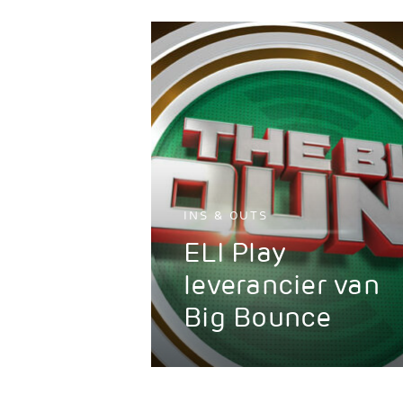
INS & OUTS
ELI Play
leverancier van
Big Bounce