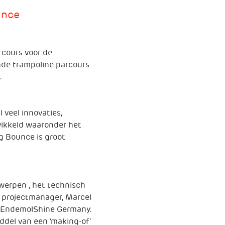
unce
rcours voor de
nde trampoline parcours
.
 veel innovaties,
wikkeld waaronder het
ig Bounce is groot
werpen , het technisch
t projectmanager, Marcel
t EndemolShine Germany.
ddel van een ‘making-of’