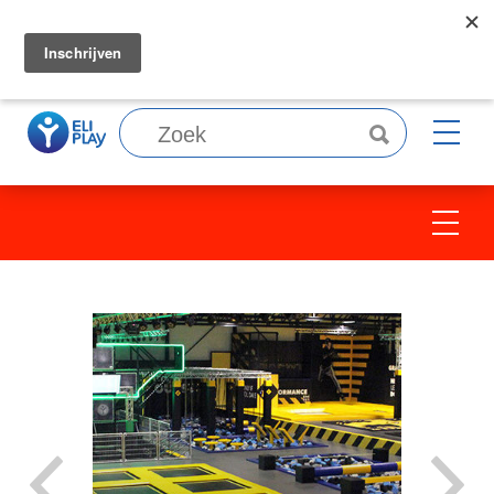
Wij zoeken collega's, bekijk
hier
onze
vacatures