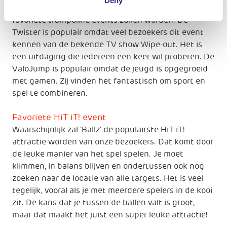
Deny
Wij verwachten dat de
Twister
en
ValoJump
de
favoriete trampoline events zullen worden. De
Twister is populair omdat veel bezoekers dit event
kennen van de bekende TV show Wipe-out. Het is
een uitdaging die iedereen een keer wil proberen. De
ValoJump is populair omdat de jeugd is opgegroeid
met gamen. Zij vinden het fantastisch om sport en
spel te combineren.
Favoriete HiT iT! event
Waarschijnlijk zal ‘Ballz’ de populairste HiT iT!
attractie worden van onze bezoekers. Dat komt door
de leuke manier van het spel spelen. Je moet
klimmen, in balans blijven en ondertussen ook nog
zoeken naar de locatie van alle targets. Het is veel
tegelijk, vooral als je met meerdere spelers in de kooi
zit. De kans dat je tussen de ballen valt is groot,
maar dat maakt het juist een super leuke attractie!