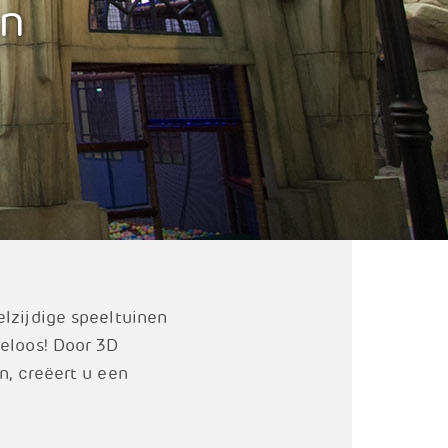
en
lzijdige speeltuinen
deloos! Door 3D
n, creëert u een