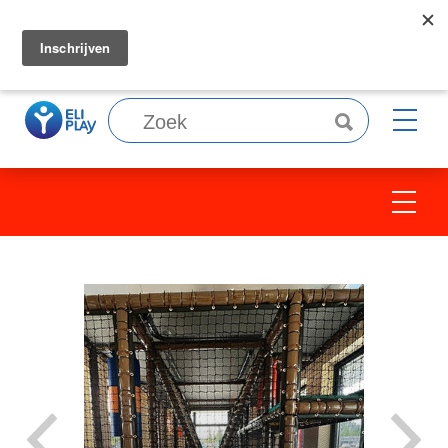
Wij zoeken collega's, bekijk
hier
onze
vacatures