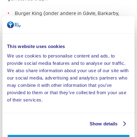
Burger King (onder andere in Gävle, Barkarby,
Mandal, Fredericia, Taastrup, Elverum en
Hedensted)
Happy Italy restaurants (onder andere in
Nieuwegein, Spijkenisse, Venlo, Schiedam, Breda,
This website uses cookies
Amsterdam en Groningen)
We use cookies to personalise content and ads, to
Family Hulst en Axel
provide social media features and to analyse our traffic.
Halal Fried Chicken Breda en Haarlem
We also share information about your use of our site with
FC Kip Rotterdam
our social media, advertising and analytics partners who
Sunset Boulevard (onder andere in Næstved,
may combine it with other information that you’ve
Korsør, Taastrup, Nørresundby, Risskov,
provided to them or that they’ve collected from your use
Sønderborg, Hillerød en Haderslev)
of their services.
Show details